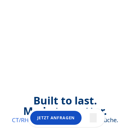
Built to last.
Made to matter.
JETZT ANFRAGEN
CT/RH Hercules
für höchste Ansprüche.